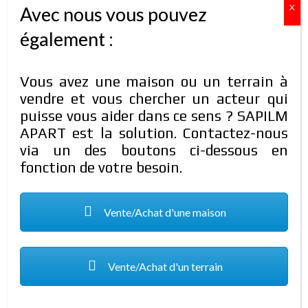
X
Avec nous vous pouvez
Résidence en vente
également :
70.000.000 FCFA
Type de propriété:
Résidence
Chambres:
04
Vous avez une maison ou un terrain à
Salles de bain:
03
vendre et vous chercher un acteur qui
Contact:
25 36 65 50 / 70 20 04 41 / 74 60 16 03
puisse vous aider dans ce sens ? SAPILM
APART est la solution. Contactez-nous
COMPARER
DÉTAILS
il y a 5 ans
via un des boutons ci-dessous en
fonction de votre besoin.
EN VENTE
Vente/Achat d'une maison
Vente/Achat d'un terrain