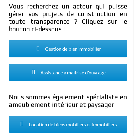
Vous recherchez un acteur qui puisse
gérer vos projets de construction en
toute transparence ? Cliquez sur le
Vente de terrains à Kombissiri
bouton ci-dessous !
16.000.000 FCFA
Type de propriété:
Terrain
Gestion de bien immobilier
Contact:
70-20-04-41/74-60-16-03/56-26-34-75
COMPARER
DÉTAILS
il y a 5 ans
Assistance à maitrise d'ouvrage
MAISON MEUBLÉE
EN LOCATION
Nous sommes également spécialiste en
ameublement intérieur et paysager
Location de biens mobiliers et immobiliers