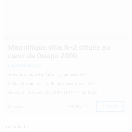
Magnifique villa R+2 située au
cœur de Ouaga 2000
5.000.000 FCFA
Type de propriété:
Villas
Chambres:
09
Salles de bain:
07
Taille de la propriété:
800 m²
Contact:
25 36 65 50 / 70 20 04 41 / 74 60 16 03
COMPARER
DÉTAILS
il y a 6 ans
5 résultats