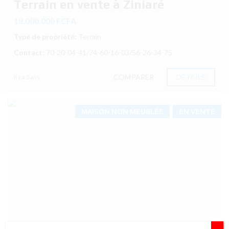
Terrain en vente à Ziniaré
18.000.000 FCFA
Type de propriété:
Terrain
Contact:
70-20-04-41/74-60-16-03/56-26-34-75
COMPARER
DÉTAILS
il y a 5 ans
MAISON NON MEUBLÉE
EN VENTE