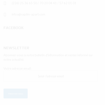
(226) 25 36 65 50 / 70 20 04 41 / 57 62 01 01
infos@sapilm-apart.com
FACEBOOK
NEWSLETTER
Abonnez-vous à notre bulletin d'information et restez informé sur
notre actualité.
Votre adresse email: