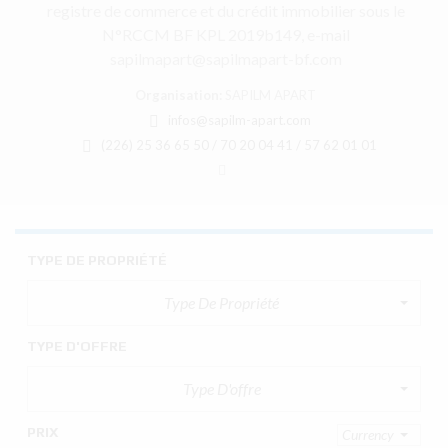
registre de commerce et du crédit immobilier sous le
N°RCCM BF KPL 2019b149, e-mail
sapilmapart@sapilmapart-bf.com
Organisation:
SAPILM APART
infos@sapilm-apart.com
(226) 25 36 65 50 / 70 20 04 41 / 57 62 01 01
TYPE DE PROPRIÉTÉ
Type De Propriété
TYPE D'OFFRE
Type D'offre
PRIX
Currency