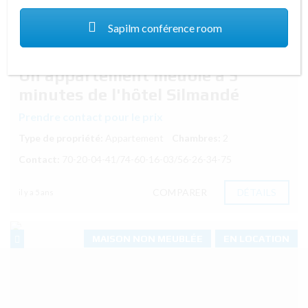
Sapilm conférence room
Un appartement meublé à 5
minutes de l'hôtel Silmandé
Prendre contact pour le prix
Type de propriété:
Appartement
Chambres:
2
Contact:
70-20-04-41/74-60-16-03/56-26-34-75
COMPARER
DÉTAILS
il y a 5 ans
MAISON NON MEUBLÉE
EN LOCATION