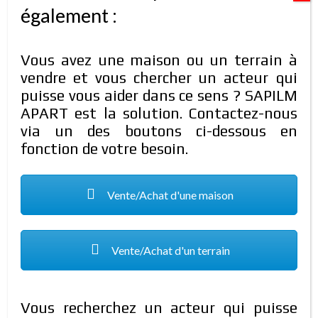
également :
Résidence en vente
70.000.000 FCFA
Vous avez une maison ou un terrain à
Type de propriété:
Résidence
Chambres:
04
vendre et vous chercher un acteur qui
Salles de bain:
03
puisse vous aider dans ce sens ? SAPILM
APART est la solution. Contactez-nous
Contact:
25 36 65 50 / 70 20 04 41 / 74 60 16 03
via un des boutons ci-dessous en
fonction de votre besoin.
COMPARER
DÉTAILS
il y a 5 ans
Vente/Achat d'une maison
MAISON NON MEUBLÉE
EN LOCATION
Vente/Achat d'un terrain
Vous recherchez un acteur qui puisse