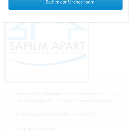
Sapilm conférence room
Sapilm est située à Wayalghin, secteur 42, sur la route nationale 4,
après l’échangeur de l’est. En face de la pharmacie Songtaaba.
(226) 25 36 65 50 / 70 20 04 41 / 57 62 01 01
infos@sapilm-apart.com