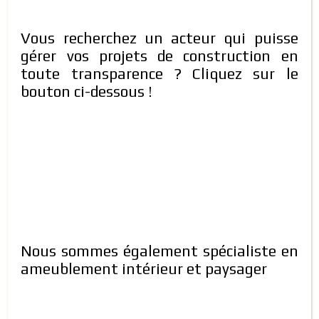
Vous recherchez un acteur qui puisse
gérer vos projets de construction en
toute transparence ? Cliquez sur le
bouton ci-dessous !
Une belle villa en location située à
somgandé à quelques 50 mètres
de l'hôtel Silmandé
Prendre contact pour le prix
Type de propriété:
Villas
Chambres:
02
Salles de bain:
02
Contact:
70-20-04-41/74-60-16-03/56-26-34-75
COMPARER
DÉTAILS
il y a 6 ans
Nous sommes également spécialiste en
ameublement intérieur et paysager
MAISON MEUBLÉE
EN LOCATION