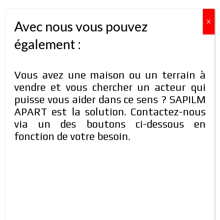
X
Avec nous vous pouvez
Une magnifique villa, R+1avec une
également :
cour spacieuse en location à
Ouaga 2000
Vous avez une maison ou un terrain à
Prendre contact pour le prix
vendre et vous chercher un acteur qui
Type de propriété:
Villas
Chambres:
10
puisse vous aider dans ce sens ? SAPILM
Salles de bain:
10
APART est la solution. Contactez-nous
Contact:
70-20-04-41/74-60-16-03/56-26-34-75
via un des boutons ci-dessous en
COMPARER
DÉTAILS
il y a 6 ans
fonction de votre besoin.
MAISON MEUBLÉE
EN LOCATION