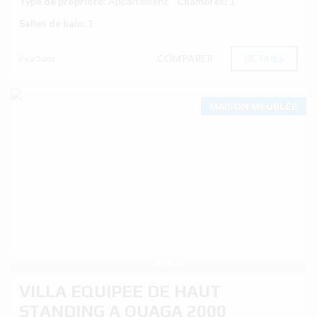
Type de propriété:
Appartement
Chambres:
1
Salles de bain:
1
COMPARER
DÉTAILS
il y a 5 ans
MAISON MEUBLÉE
VILLA EQUIPEE DE HAUT
STANDING A OUAGA 2000