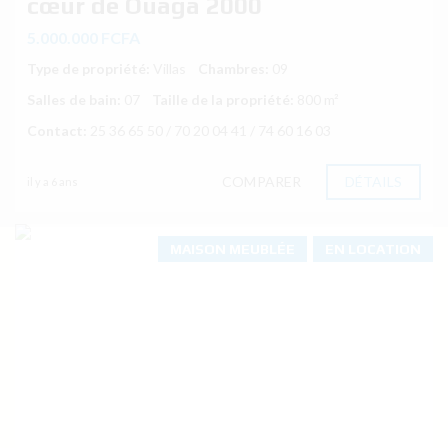
cœur de Ouaga 2000
5.000.000 FCFA
Type de propriété:
Villas
Chambres:
09
Salles de bain:
07
Taille de la propriété:
800 m²
Contact:
25 36 65 50 / 70 20 04 41 / 74 60 16 03
COMPARER
DÉTAILS
il y a 6 ans
MAISON MEUBLÉE
EN LOCATION