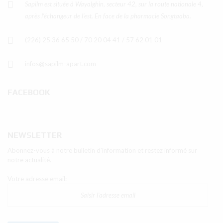
Sapilm est située à Wayalghin, secteur 42, sur la route nationale 4,
après l’échangeur de l’est. En face de la pharmacie Songtaaba.
(226) 25 36 65 50 / 70 20 04 41 / 57 62 01 01
infos@sapilm-apart.com
FACEBOOK
NEWSLETTER
Abonnez-vous à notre bulletin d'information et restez informé sur
notre actualité.
Votre adresse email: