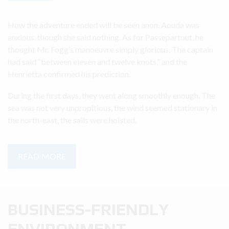
How the adventure ended will be seen anon. Aouda was
anxious, though she said nothing. As for Passepartout, he
thought Mr. Fogg’s manoeuvre simply glorious. The captain
had said “between eleven and twelve knots,” and the
Henrietta confirmed his prediction.
During the first days, they went along smoothly enough. The
sea was not very unpropitious, the wind seemed stationary in
the north-east, the sails were hoisted.
READ MORE
BUSINESS-FRIENDLY
ENVIRONMENT