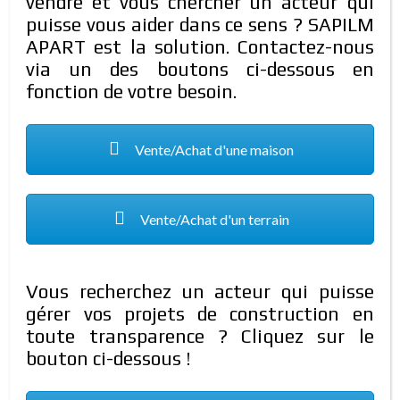
vendre et vous chercher un acteur qui
puisse vous aider dans ce sens ? SAPILM
TYPE DE PROPRIÉTÉ
APART est la solution. Contactez-nous
via un des boutons ci-dessous en
Type De Propriété
fonction de votre besoin.
TYPE D'OFFRE
Vente/Achat d'une maison
Type D'offre
PRIX
Currency
Vente/Achat d'un terrain
AVANCÉ
Vous recherchez un acteur qui puisse
gérer vos projets de construction en
toute transparence ? Cliquez sur le
0 TROUVÉ
bouton ci-dessous !
0 résultats